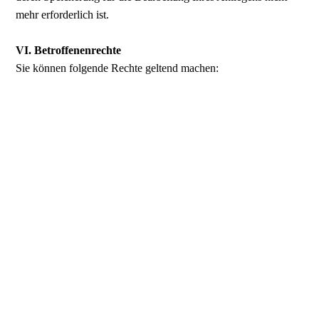
mehr erforderlich ist.
VI. Betroffenenrechte
Sie können folgende Rechte geltend machen:
Auskunft/ Akteneinsicht
Gem. Art. 15 DSGVO haben Sie das Recht, Auskunft bzw.
Akteneinsicht über die von uns verarbeiteten
personenbezogenen Daten zu erhalten.
Berichtigung
Sind bei uns gespeicherte personenbezogene Daten unrichtig
oder unvollständig, haben Sie gem. Art. 16 DSGVO das Recht,
diese berichtigen bzw. vervollständigen zu lassen.
Löschung
Art. 17 DSGVO normiert das Recht auf Löschung
personenbezogener Daten. Dieses Recht steht Ihnen