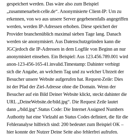
gespeichert werden. Das wäre also zum Beispiel
„zusammenarbeit-celle.de“. Anonymisierte Client-IP: Um zu
erkennen, von wo aus unsere Server gegebenenfalls angegriffen
werden, werden IP-Adressen erhoben. Diese speichert der
Provider branchenüblich maximal sieben Tage lang. Danach
werden sie anonymisiert. Aus Datenschutzgründen kann die
JGCjedoch die IP-Adressen in dem Logfile von Beginn an nur
anonymisiert einsehen. Ein Beispiel: Aus 123.456.789.001 wird
anon-123-456-165-41.invalid.Timestamp: Dahinter verbirgt
sich die Angabe, an welchem Tag und zu welcher Uhrzeit der
Besucher unsere Website aufgerufen hat. Request-Zeile: Dies
ist der Pfad der Ziel-Adresse ohne die Domain. Wenn der
Besucher auf ein Bild Deiner Website klickt, steckt dahinter die
URL „DeineWebsite.de/bild.jpg“. Die Request Zeile lautet
dann „/bild.jpg“.Status Code: Die Internet Assigned Numbers
Authority hat eine Vielzahl an Status Codes definiert, die für die
Fehleranalyse hilfreich sind: 200 bedeutet zum Beispiel OK –
hier konnte der Nutzer Deine Seite also fehlerfrei aufrufen.