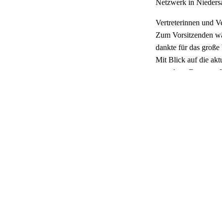
Netzwerk in Nieders
Vertreterinnen und V
Zum Vorsitzenden wä
dankte für das große
Mit Blick auf die akt
zu stehen. Der neue L
Hilfe einer Förderun
beschlossen, dem Lan
Verfügung zu stellen
Zu seinen Stellvert
der Vorstandsarbeit u
Der Antisemitismusbe
Koch und Nina Pape,
anstehenden Aufgaben
werden.
Der Vorstand der GCJ