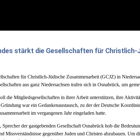
des stärkt die Gesellschaften für Christlic
lschaften für Christlich-Jüdische Zusammenarbeit (GCJZ) in Niedersa
sellschaften aus ganz Niedersachsen trafen sich in Osnabrück, um gem
l die Mitgliedsgesellschaften in ihrer Arbeit unterstützen, ihre Aktiv
r Gründung war ein Gedankenaustausch, zu der der Deutsche Koordinie
Zusammenarbeit im vergangenen Jahr eingeladen hatte.
, Sprecher der gastgebenden Gesellschaft Osnabrück hob die Bedeutung 
 und Missverständnisse gegenüber Juden und Christen abzubauen. Um di