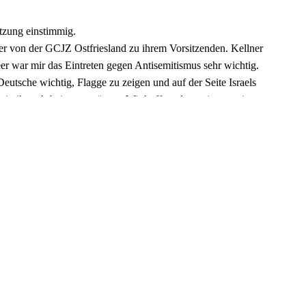
atzung einstimmig.
r von der GCJZ Ostfriesland zu ihrem Vorsitzenden. Kellner
er war mir das Eintreten gegen Antisemitismus sehr wichtig.
Deutsche wichtig, Flagge zu zeigen und auf der Seite Israels
in ihrer Arbeit unterstützen. Wir hoffen, dass wir uns mit
 können.“ Mittlerweile hat der Nds. Landtag im Haushalt 2024
chtigen Aufgaben bei der Bekämpfung des Antisemitismus zur
us Lüneburg und Simon Göhler aus Lingen (Ems), die ihn bei
en des Vorstands des Deutschen Koordinierungsrates, Gerda
e wünschen dem neuen Dachverband viel Erfolg bei den
 Niedersachsen von der Arbeit des Landesverbandes profitieren
rganisatorischen Vorbereitungen zur Gründung vorbereitet