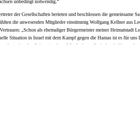
achsen unbedingt notwendig.“
ertreter der Gesellschaften berieten und beschlossen die gemeinsame S
hlten die anwesenden Mitglieder einstimmig Wolfgang Kellner aus Lee
 Vertrauen: „Schon als ehemaliger Bürgermeister meiner Heimatstadt Le
uelle Situation in Israel mit dem Kampf gegen die Hamas ist es für uns 
andesverband soll den einzelnen Mitgliedsgesellschaften helfen und sie 
g durch das Land uns dann auch insgesamt finanziell stärker aufstellen
desverband und seinen Mitgliedsgesellschaften 100.000 € für ihre wi
.
retern wählten die Anwesenden einstimmig Dr. Herwig van Nieuwland a
nterstützen wollen.
auftragte Niedersachsens, Prof. Dr. Gerhard Wegner, und Vertreterinn
 waren die ersten Gratulanten zur Gründung des Landesverbandes. Si
 und äußerten sich zuversichtlich, dass die Mitgliedsgesellschaften in
Z Celle bedankt sich bei der Arbeitsgruppe, die die juristischen und o